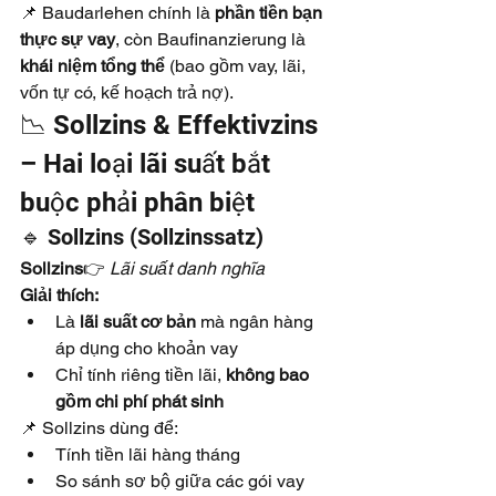
📌 Baudarlehen chính là 
phần tiền bạn 
thực sự vay
, còn Baufinanzierung là 
khái niệm tổng thể
 (bao gồm vay, lãi, 
vốn tự có, kế hoạch trả nợ).
📉 Sollzins & Effektivzins 
– Hai loại lãi suất bắt 
buộc phải phân biệt
🔹 Sollzins (Sollzinssatz)
Sollzins
👉 
Lãi suất danh nghĩa
Giải thích:
Là 
lãi suất cơ bản
 mà ngân hàng 
áp dụng cho khoản vay
Chỉ tính riêng tiền lãi, 
không bao 
gồm chi phí phát sinh
📌 Sollzins dùng để:
Tính tiền lãi hàng tháng
So sánh sơ bộ giữa các gói vay