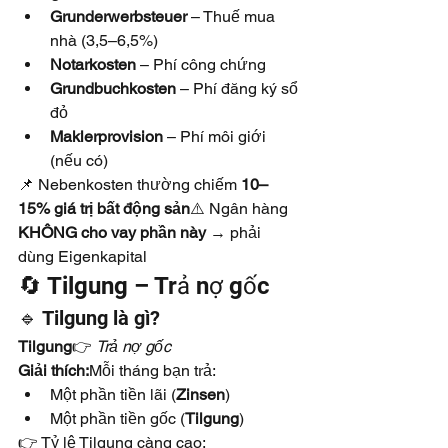
Grunderwerbsteuer
 – Thuế mua 
nhà (3,5–6,5%)
Notarkosten
 – Phí công chứng
Grundbuchkosten
 – Phí đăng ký sổ 
đỏ
Maklerprovision
 – Phí môi giới 
(nếu có)
📌 Nebenkosten thường chiếm 
10–
15% giá trị bất động sản
⚠️ Ngân hàng 
KHÔNG cho vay phần này
 → phải 
dùng Eigenkapital
🔄 Tilgung – Trả nợ gốc
🔹 Tilgung là gì?
Tilgung
👉 
Trả nợ gốc
Giải thích:
Mỗi tháng bạn trả:
Một phần tiền lãi (
Zinsen
)
Một phần tiền gốc (
Tilgung
)
👉 Tỷ lệ Tilgung càng cao: