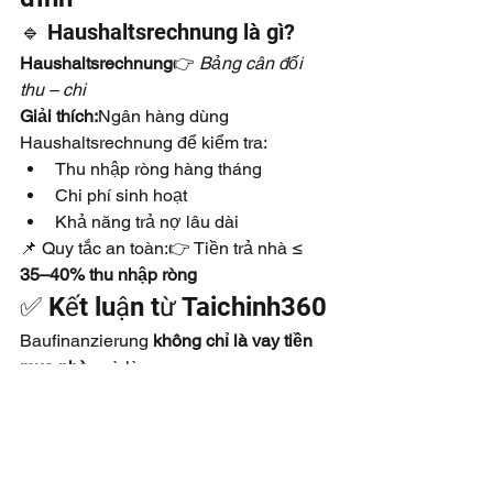
🔹 Haushaltsrechnung là gì?
Haushaltsrechnung
👉 
Bảng cân đối 
thu – chi
Giải thích:
Ngân hàng dùng 
Haushaltsrechnung để kiểm tra:
Thu nhập ròng hàng tháng
Chi phí sinh hoạt
Khả năng trả nợ lâu dài
📌 Quy tắc an toàn:👉 Tiền trả nhà ≤ 
35–40% thu nhập ròng
✅ Kết luận từ Taichinh360
Baufinanzierung 
không chỉ là vay tiền 
mua nhà
, mà là:
Một quyết định tài chính kéo dài 
hàng chục năm
Liên quan trực tiếp đến an cư & ổn 
định cuộc sống tại Đức