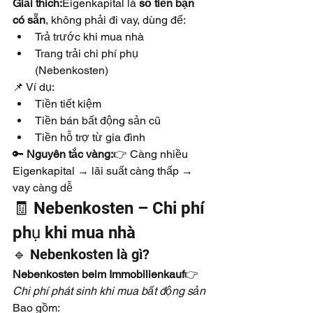
Giải thích:
Eigenkapital là 
số tiền bạn 
có sẵn
, không phải đi vay, dùng để:
Trả trước khi mua nhà
Trang trải chi phí phụ 
(Nebenkosten)
📌 Ví dụ:
Tiền tiết kiệm
Tiền bán bất động sản cũ
Tiền hỗ trợ từ gia đình
🔑 
Nguyên tắc vàng:
👉 Càng nhiều 
Eigenkapital → lãi suất càng thấp → 
vay càng dễ
🧾 Nebenkosten – Chi phí 
phụ khi mua nhà
🔹 Nebenkosten là gì?
Nebenkosten beim Immobilienkauf
👉 
Chi phí phát sinh khi mua bất động sản
Bao gồm: