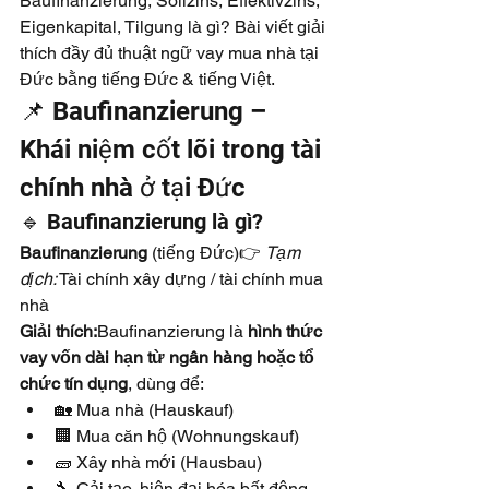
Baufinanzierung, Sollzins, Effektivzins, 
Eigenkapital, Tilgung là gì? Bài viết giải 
thích đầy đủ thuật ngữ vay mua nhà tại 
Đức bằng tiếng Đức & tiếng Việt.
📌 Baufinanzierung – 
Khái niệm cốt lõi trong tài 
chính nhà ở tại Đức
🔹 Baufinanzierung là gì?
Baufinanzierung
 (tiếng Đức)👉 
Tạm 
dịch:
 Tài chính xây dựng / tài chính mua 
nhà
Giải thích:
Baufinanzierung là 
hình thức 
vay vốn dài hạn từ ngân hàng hoặc tổ 
chức tín dụng
, dùng để:
🏡 Mua nhà (Hauskauf)
🏢 Mua căn hộ (Wohnungskauf)
🧱 Xây nhà mới (Hausbau)
🔧 Cải tạo, hiện đại hóa bất động 