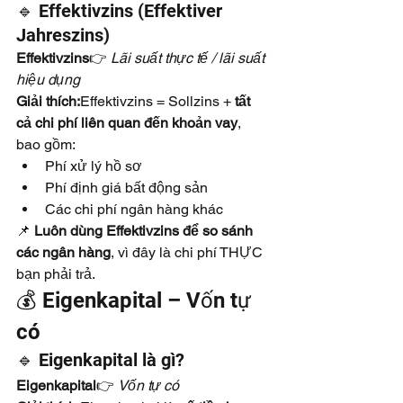
🔹 Effektivzins (Effektiver 
Jahreszins)
Effektivzins
👉 
Lãi suất thực tế / lãi suất 
hiệu dụng
Giải thích:
Effektivzins = Sollzins + 
tất 
cả chi phí liên quan đến khoản vay
, 
bao gồm:
Phí xử lý hồ sơ
Phí định giá bất động sản
Các chi phí ngân hàng khác
📌 
Luôn dùng Effektivzins để so sánh 
các ngân hàng
, vì đây là chi phí THỰC 
bạn phải trả.
💰 Eigenkapital – Vốn tự 
có
🔹 Eigenkapital là gì?
Eigenkapital
👉 
Vốn tự có