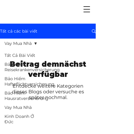
Tất cả các bài viết
Vay Mua Nhà
Tất Cả Bài Viết
Beitrag demnächst
Bảo Hiểm
Reisekrankenversicherung
verfügbar
Bảo Hiểm
Haftpflichtversicherung
Entdecke weitere Kategorien
dieses Blogs oder versuche es
Bảo Hiểm
später nochmal.
Hausratversicherung
Vay Mua Nhà
Kinh Doanh Ở
Đức