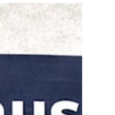
cả đều tăng Xem thêm về Bauspar
https://www.taichinh360.de/.../bausparmuanh
adedangvoicodi... So sánh Bauspar và Baufi
Bauspar vs Baufi: Mua nhà sao cho có lợi?
(taichinh360.de) Cách thức tăng điểm
Bonitaet:
https://www.taichinh360.de/post/cachtangdie
mbonitaet Đăng kí tham gia Workshop Mua
Nhà với Low B