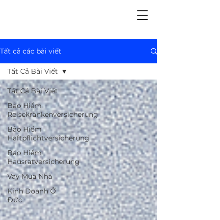
Tất cả các bài viết
Tất Cả Bài Viết
Tất Cả Bài Viết
Bảo Hiểm
Reisekrankenversicherung
Bảo Hiểm
Haftpflichtversicherung
Bảo Hiểm
Hausratversicherung
Vay Mua Nhà
Kinh Doanh Ở
Đức