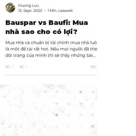
Huong Luu
13. Sept. 2022
1 Min. Lesezeit
Bauspar vs Baufi: Mua
nhà sao cho có lợi?
Mua nhà và chuẩn bị tài chính mua nhà luôn
là một đề tài rất hot. Nếu mọi người đã theo
dõi trang của mình thì sẽ thấy những bài
phân tích về Bauspar - Một kế hoạch nổi trội
về - Tiết kiệm lãi suất trong lúc vay Ở clip này
mọi người sẽ được sự khác biệt giữa 2 hình
thức Bauspar và Baufi qua các mục: - Thời
gian - Lãi suất - Bonität Đăng kí ngay tham
gia Workshop nóng hổi về Mua nhà với Low
Budget diễn ra vào: Ngày : 18.09.2022, lúc
10:30 sáng Địa điểm: Online qua link zoom Li